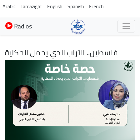
Aller
Arabic
Tamazight
English
Spanish
French
au
contenu
Radios
principal
فلسطين.. التراب الذي يحمل الحكاية
Image