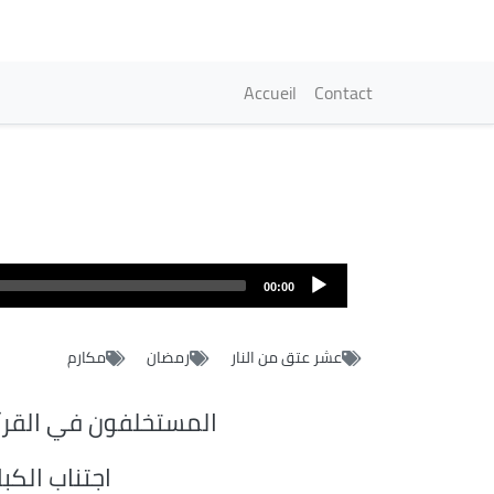
Navigation princi
Accueil
Contact
Fichier
audio
00:00
عشر عتق من النار
رمضان
مكارم
المستخلفون في القرآ
اجتناب الكبا