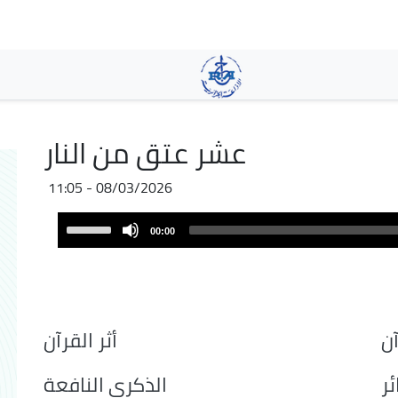
Aller
au
contenu
principal
عشر عتق من النار
08/03/2026 - 11:05
Audio
Use
00:00
Player
Up/Down
Arrow
keys
to
increase
ن
أثر القرآن
or
decrease
ئر
الذكرى النافعة
volume.