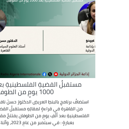
مستقبلُ القضيةِ الفلسطينيةِ بع
1000 يومٍ من الطوفان
استضافُ برنامجِ بالبنطِ العريضِ الدكتورَ حسنَ ناف
من القاهرة في قراءةٍ لمقالِهِ مستقبلُ القضي
الفلسطينيةِ بعد أَلْفِ يومٍ من الطوفان يفتتحُ مقال
بعبارةٍ : في سبتمبر من عامِ 2023، وأثناءَ ...