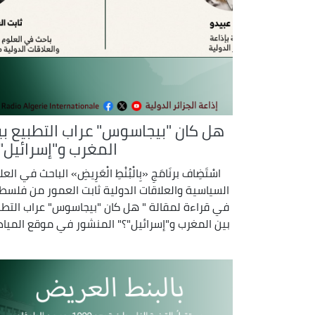
هل كان "بيجاسوس" عراب التطبيع بي
المغرب و"إسرائيل"؟
اسْتَضِاف برنَامَجِ «بِالْبُنْطِ الْعَرِيضِ» الباحث في الع
السياسية والعلاقات الدولية ثابت العمور من فلسط
في قراءة لمقالة " هل كان "بيجاسوس" عراب التطب
بين المغرب و"إسرائيل"؟" المنشور في موقع المياد