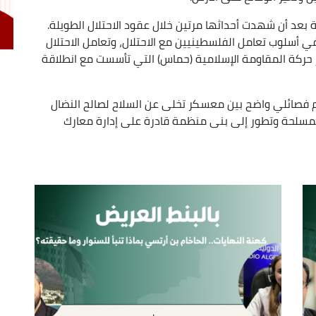
 بعد أن شهدت أحداثها مرتين خلال عقود الاحتلال الطويلة.
 حملت تغييرا جوهريا في أسلوب تعامل الفلسطينيين مع الاحتلال، وتعامل الاحتلال
ز حركة المقاومة الإسلامية (حماس) التي تأسست مع انطلاقة
200، فقد أدت إلى انقسام فصائلي واضح بين معسكر تخلى عن السلاح لصالح النضال
لمسلحة وتطور إلى بنى منظمة قادرة على إدارة معارك