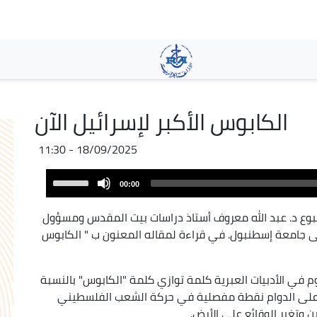
Aller
au
contenu
principal
الكابوس الأكبر لإسرائيل الآن
18/09/2025 - 11:30
Audio
Use
00:00
Player
Up/Down
Arrow
بوع د. عبد الله معروف أستاذ دراسات بيت المقدس ومسؤول
keys
صى جامعة إسطنبول. في قراءة لمقاله المعنون ب " الكابوس
to
increase
وم في الأدبيات العبرية كلمة توازي كلمة "الكابوس" بالنسبة
or
نت على الدوام نقطة مفصلية في حركة الشعب الفلسطيني
decrease
 وتغير الوقائع على الأرض.
volume.