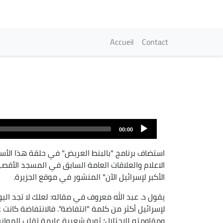
Navigation princi
Accueil
Contact
Fichier
audio
00:00
استضاف برنامج "بالبنط العريض" في حلقة هذا الأس
الاعلام والعلاقات العامة السابق في المسجد الأق
الأكبر لإسرائيل الآن" المنشور في موقع الجزيرة.
يقول د. عبد الله معروف في مقاله: لعلك لا تجد الي
لإسرائيل أكثر من كلمة "انتفاضة". فالانتفاضة كا
ومقاومته للاحتلال؛ ثورة شعبية عارمة تقلب الموازين