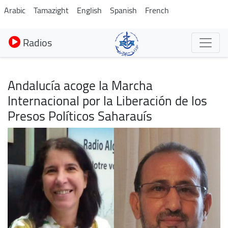
Aller
Arabic
Tamazight
English
Spanish
French
au
contenu
Radios
principal
Andalucía acoge la Marcha
Internacional por la Liberación de los
Presos Políticos Saharauís
Image