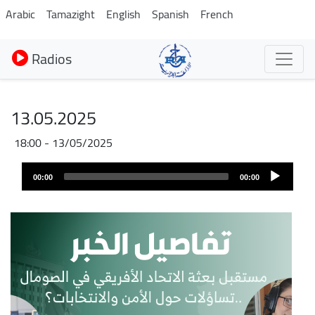
Aller
Arabic
Tamazight
English
Spanish
French
au
contenu
Radios
principal
13.05.2025
13/05/2025 - 18:00
Fichier
Audio
audio
00:00
00:00
layer