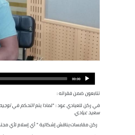
00:00
تتابعون ضمن فقراته :
في ركن للعيادي عود : "لماذا يتم
التحكم
في
توجيه 
سعيد عيادي.
ركن مقابسات:يناقش إشكالية " أي إسلام لأي مجتمع 