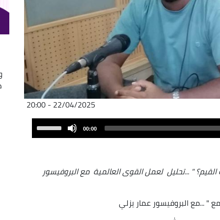
و
ص
22/04/2025 - 20:00
Audio
Use
00:00
Player
Up/Down
Arrow
keys
القيم؟ " ...تحليل لعمل القوى العالمية مع البروفيسور
to
increase
or
" ...مع البروفيسور عمار يزلي
decrease
volume.