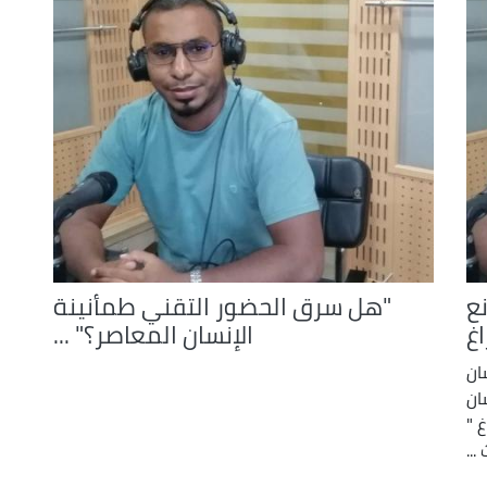
نع
"هل سرق الحضور التقني طمأنينة
غ
الإنسان المعاصر؟" ...
ان
ان
 "
...