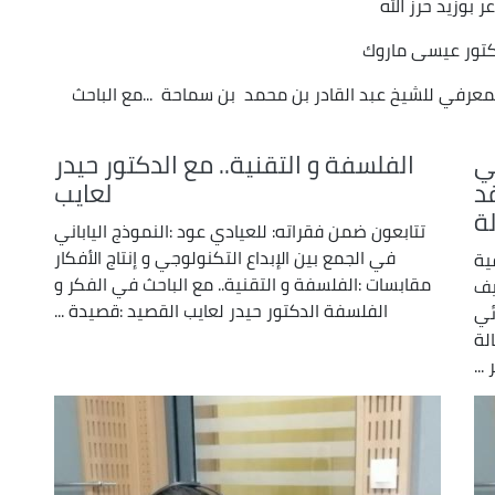
عر بوزيد حرز الله
دكتور عيسى ماروك
معرفي للشيخ عبد القادر بن محمد بن سماحة ...مع الباحث
ئي
الفلسفة و التقنية.. مع الدكتور حيدر
قد
لعايب
ة
تتابعون ضمن فقراته: للعيادي عود :النموذج الياباني
في الجمع بين الإبداع التكنولوجي و إنتاج الأفكار
ية
مقابسات :الفلسفة و التقنية.. مع الباحث في الفكر و
يف
الفلسفة الدكتور حيدر لعايب القصيد :قصيدة ...
ئي
لة
...