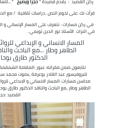
ركن القصيد : يقدم قصيدة "
حجرا ويصيح
" ...للشا
قرأت لك :على تخوم النص ..دراسات ثقافية / مع ال
في ركن مسارات : نتعرف على المسار الإنساني و ال
في التراث الأستاذ نور الدين تويمي .
المسار الانساني و الإبداعي للروا
الطاهر وطار ...مع الباحث والنا
الدكتور طارق بوحال
تتابعون ضمن فقراته: عبور :المقامة الشمقمق
للبروفيسور عبد القادر بوعرفة ،بصوت محمد س
محاسن مسارات :المسار الانساني و الابداعي للروا
الطاهر وطار ،مع الباحث والناقد الدكتور طارق بوحا
القصيد :حجر 