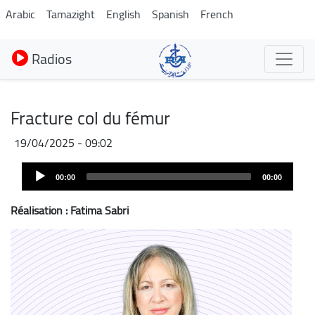
Aller
Arabic
Tamazight
English
Spanish
French
au
contenu
Radios
principal
Fracture col du fémur
19/04/2025 - 09:02
Audio
00:00
00:00
Player
Réalisation : Fatima Sabri