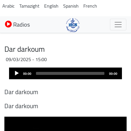
Aller
Arabic
Tamazight
English
Spanish
French
au
contenu
Radios
principal
Dar darkoum
09/03/2025 - 15:00
Fichier
Audio
audio
00:00
00:00
Player
Dar darkoum
Dar darkoum