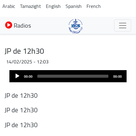
Aller
Arabic
Tamazight
English
Spanish
French
au
contenu
Radios
principal
JP de 12h30
14/02/2025 - 12:03
Audio
00:00
00:00
Player
JP de 12h30
JP de 12h30
JP de 12h30