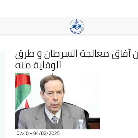
Aller
au
contenu
principal
آفاق معالجة السرطان و طرق
الوقاية منه
04/02/2025 - 07:40