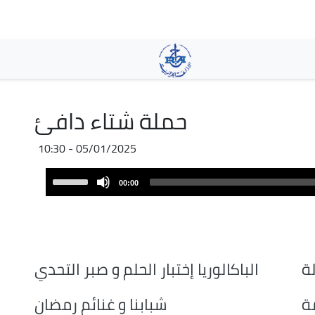
Aller
au
contenu
principal
حملة شتاء دافئ
05/01/2025 - 10:30
Audio
Use
00:00
Player
Up/Down
Arrow
keys
to
increase
ة
الباكالوريا إختبار الحلم و صبر التحدي
or
decrease
ة
شبابنا و غنائم رمضان
volume.