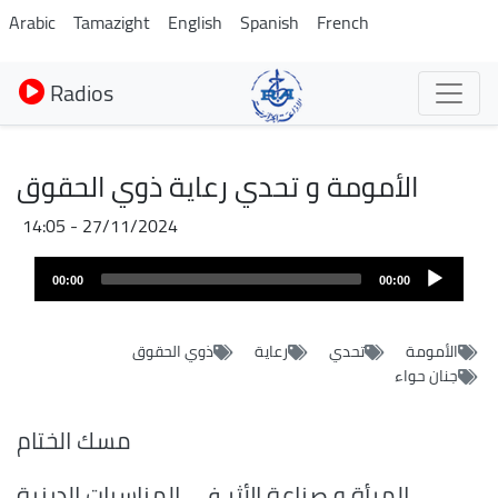
Aller
Arabic
Tamazight
English
Spanish
French
au
contenu
Radios
principal
الأمومة و تحدي رعاية ذوي الحقوق
27/11/2024 - 14:05
Audio
00:00
00:00
layer
الأمومة
تحدي
رعاية
ذوي الحقوق
جنان حواء
مسك الختام
المرأة و صناعة الأثر في المناسبات الدينية