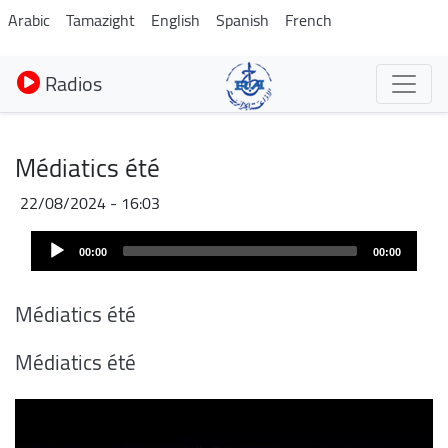
Aller
Arabic
Tamazight
English
Spanish
French
au
contenu
Radios
principal
Médiatics été
22/08/2024 - 16:03
Audio
00:00
00:00
Player
Médiatics été
Médiatics été