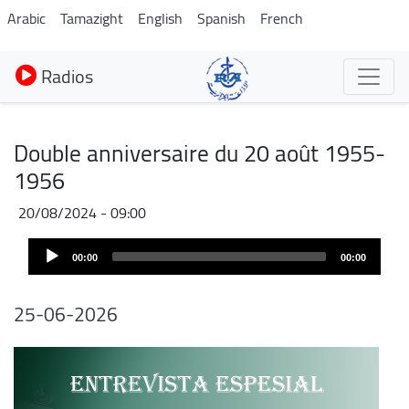
Aller
Arabic
Tamazight
English
Spanish
French
au
contenu
Radios
principal
Double anniversaire du 20 août 1955-
1956
20/08/2024 - 09:00
Audio
00:00
00:00
Player
25-06-2026