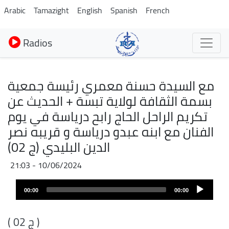
Aller
Arabic
Tamazight
English
Spanish
French
au
contenu
Radios
principal
مع السيدة حسنة معمري رئيسة جمعية
بسمة الثقافة لولاية تبسة + الحديث عن
تكريم الراحل الحاج رابح درياسة في يوم
الفنان مع ابنه عبدو درياسة و قريبه نصر
الدين البليدي (ج 02)
10/06/2024 - 21:03
Fichier
Audio
audio
00:00
00:00
layer
( ج 02 )