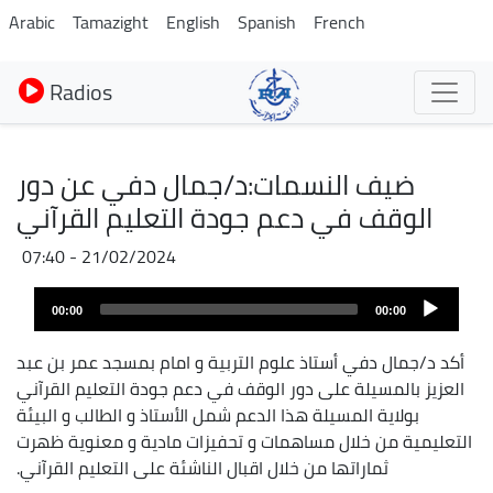
Aller
Arabic
Tamazight
English
Spanish
French
au
contenu
Radios
principal
ضيف النسمات:د/جمال دفي عن دور
الوقف في دعم جودة التعليم القرآني
21/02/2024 - 07:40
Fichier
Audio
audio
00:00
00:00
layer
أكد د/جمال دفي أستاذ علوم التربية و امام بمسجد عمر بن عبد
العزيز بالمسيلة على دور الوقف في دعم جودة التعليم القرآني
بولاية المسيلة هذا الدعم شمل الأستاذ و الطالب و البيئة
التعليمية من خلال مساهمات و تحفيزات مادية و معنوية ظهرت
ثماراتها من خلال اقبال الناشئة على التعليم القرآني.