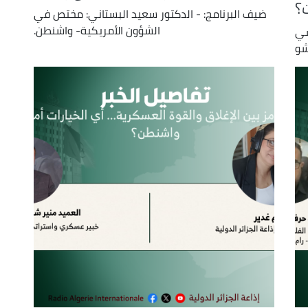
ت؟
ضيف البرنامج: - الدكتور سعيد البستاني: مختص في
الشؤون الأمريكية- واشنطن.
سي
شو