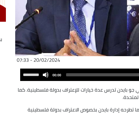
بر
ا
20/02/2024 - 07:33
Audio
Use
00:00
Player
Up/Down
Arrow
ي جو بايدن تدرس عدة خيارات للإعتراف بدولة فلسطينية. كما
keys
لمتحدة.
to
ما تطرحه إدارة بايدن بخصوص الاعتراف بدولة فلسطينية
increase
or
decrease
volume.