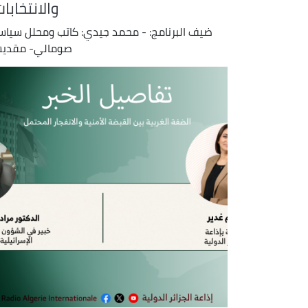
والانتخابا
ضيف البرنامج: - محمد جيدي: كاتب ومحلل سيا
صومالي- مقدي