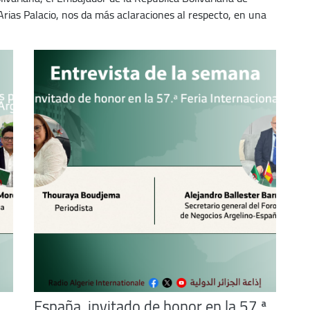
keys
rias Palacio, nos da más aclaraciones al respecto, en una
to
increase
or
decrease
volume.
España, invitado de honor en la 57.ª