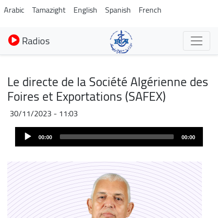
Aller
Arabic
Tamazight
English
Spanish
French
au
contenu
Radios
principal
Le directe de la Société Algérienne des
Foires et Exportations (SAFEX)
30/11/2023 - 11:03
Audio
00:00
00:00
Player