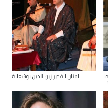
or
decrease
volume.
ا
الفنان القدير زين الدين بوشعالة
"