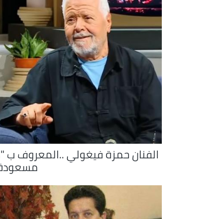
الفنان حمزة فيغولي ..المعروف ب "م
مسعودة 