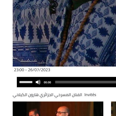
26/07/2023 - 23:00
Audio
Use
00:00
Player
Up/Down
Arrow
Invités
الفنان المسرحي الجزائري هارون الكيلاني
keys
to
increase