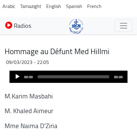
Aller
Arabic
Tamazight
English
Spanish
French
au
contenu
Radios
principal
Hommage au Défunt Med Hillmi
09/03/2023 - 22:05
Audio
00:00
00:00
Player
M.Karim Masbahi
M. Khaled Aimeur
Mme Naima D'Ziria