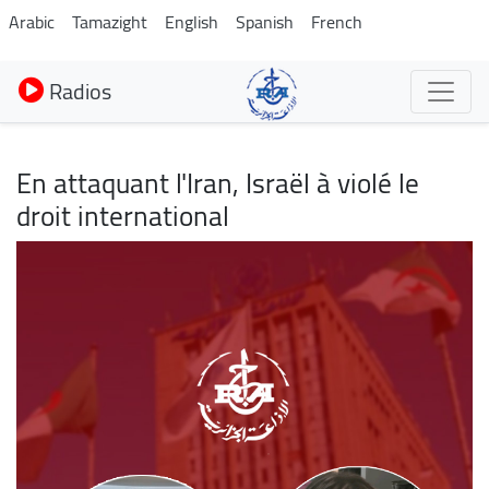
Aller
Arabic
Tamazight
English
Spanish
French
au
contenu
Radios
principal
En attaquant l'Iran, Israël à violé le
droit international
Image