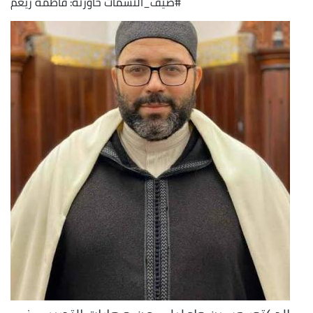
#ضيف_النسمات حاورته: فاطمة زيغم