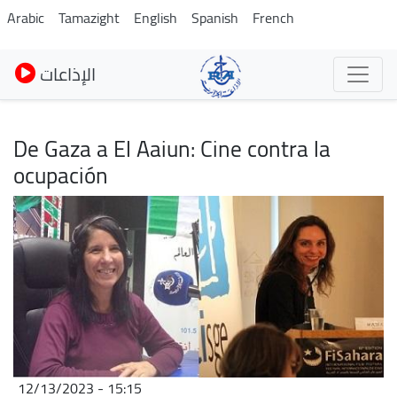
Skip
Arabic
Tamazight
English
Spanish
French
to
main
الإذاعات
content
De Gaza a El Aaiun: Cine contra la
ocupación
Image
12/13/2023 - 15:15