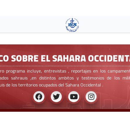
Skip
to
main
content
CO SOBRE EL SAHARA OCCIDENT
ro programa incluye, entrevistas , reportajes en los campamen
iados sahrauis ,en distintos ambitos y testimonios de los mili
is de los territorios ocupados del Sahara Occidental .