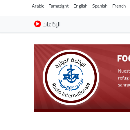
Arabic
Tamazight
English
Spanish
French
الإذاعات
FO
Nuest
refug
sahrau