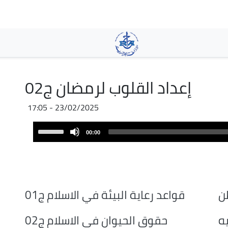
Skip
to
main
content
إعداد القلوب لرمضان ج02
23/02/2025 - 17:05
Audio
Use
00:00
Player
Up/Down
Arrow
keys
to
increase
ن
قواعد رعاية البيئة في الاسلام ج01
or
decrease
ه
حقوق الحيوان في الاسلام ج02
volume.