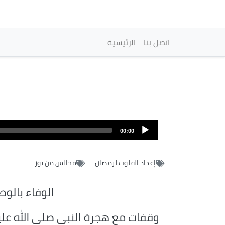
Navigation princip
اتصل بنا
الرئيسية
Fichier
audio
00:00
إعداد القلوب لرمضان
مجالس من نور
الوفاء بالوط
وقفات مع هجرة النبي صلى الله علي