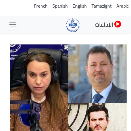
تجاوز
French
Spanish
English
Tamazight
Arabic
إلى
المحتوى
الإذاعات
الرئيسي