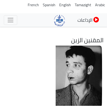
تجاوز
French
Spanish
English
Tamazight
Arabic
إلى
المحتوى
الإذاعات
الرئيسي
المقنين الزين
الصورة