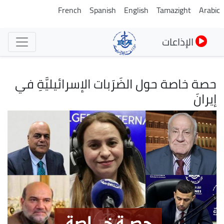
تجاوز
French
Spanish
English
Tamazight
Arabic
إلى
المحتوى
الإذاعات
الرئيسي
حصة خاصة حول الضَرَبات الإسرائيليَّةِ في
إيرانَ
الصورة