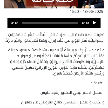
13/06/2025 - 16:20
ملف
Audio
الصوت
00:00
00:00
Player
تطرقت حصة خاصة الى الضَرَبات التي نَفَّذَتْها عَشَراتُ المُقاتِلاتِ
الإسرائيليَّةِ فَجْرَ اليَوْمِ، في قَلْبِ إيرانَ، وَسْطَ تَهْديداتٍ إيرانيَّةٍ بالرَّدِّ.
وتأكيد وَسائِلُ إِعْلامٍ إيرانيَّةٌ أَنَّ الغاراتِ اسْتَهْدَفَتْ مَناطِقَ مَدَنِيَّةً
وَمُنْشآتٍ اسْتراتيجِيَّةً، مِنْها مُنْشآتٌ نَوَوِيَّةٌ وَمَصانِعُ صَواريخَ
باليستِيَّةٍ وَمَنظوماتُ الدِّفاعِ الإيرانيَّةِ، وَمَقْتَلُ عُلماءِ ذَرَّةٍ وَقادةٍ
عَسْكَرِيِّينَ، مِنْهُمْ قائِدُ الحَرَسِ الثَّوْرِيِّ الإيرانيِّ حُسَيْنُ سَلامي
وَرَئيسُ هَيْئَةِ الأَرْكانِ مُحَمَّدٌ باقِري.
الضيوف:
المحلل الاستراتيجي الدكتور رشيد علوش.
والكاتب والمحلل السياسي صالح القزويني من طهران.